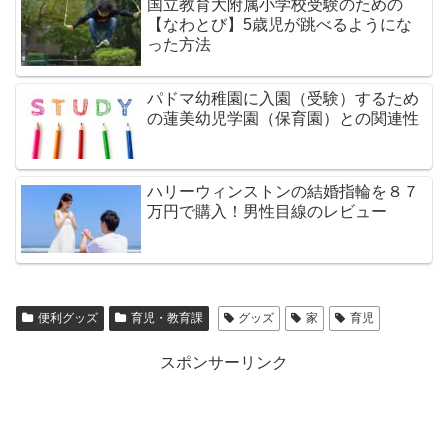
国立教育大附属小学校受験のための
【なわとび】5歳児が跳べるようにな
った方法
パドマ幼稚園に入園（受験）するため
の蓮美幼児学園（保育園）との関連性
ハリーウィンストンの結婚指輪を８７
万円で購入！男性目線のレビュー
便利グッズ
育児・教育課
グッズ
家
育児
スポンサーリンク