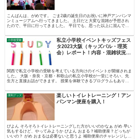
こんばんは、がめです。 ごま2歳の誕生日のお祝いに神戸アンパンマ
ンミュージアムへ行ってきました。 土日だと大変な混雑が予想され
たので、平日に行ってきました。 平日でも、思った以上に混んでい
ましたが、なんとかやりたかった行事はすべてできました...
私立小学校イベントキッズフェス
小学校受験
タ2023大阪（キッズパル・理英
会）レポート！内容・混雑状況
は？
関西で私立小学校の受験を考えている方向けのイベントが開催されま
した。 大阪・奈良・京都・和歌山の私立小学校が一堂にそろい、先
生方と直接お話ができます。 授業を体験できるプログラムもありま
すので、楽しみながら私立小学校へのイメージをふくらませ...
楽しいトイレトレーニング！アン
便利グッズ
パンマン便座を購入！
ぴよん そろそろトイレトレーニングした方がいいのかなぁ がめ 早い
気もするけど、やってみようか ぴよん おまる？補助便座？どっちが
いいの？ がめ おまるは必要ないと思うよ 補助便座のチャレンジして