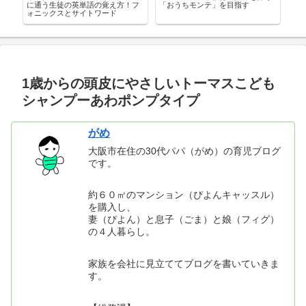
感
に通う生徒の英単語の覚え方！フ
「おうちモンテ」を目指す
収
ォニックスとサイトワード
ぶ
1歳からの頭皮にやさしいトーマスこども
シャンプーあわポンプタイプ
がめ
大阪市在住の30代パパ（がめ）の育児ブログ
です。
約６０㎡のマンション（ぴよんキャッスル）
を購入し、
妻（ぴよん）と息子（ごま）と娘（フィグ）
の４人暮らし。
家族を会社に見立ててブログを書いていきま
す。