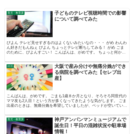
子どものテレビ視聴時間での影響
育児・教育課
について調べてみた
ぴよん テレビ見せすぎるのはよくないみたいなの・・・ がめ わんわ
ん好きだもんねぇ ぴよん ちょっとテレビ断ちしてみる！ がめ ごま
のために、ぴよんすごい！ こんばんは、がめです。 ちょっと何かし
たいときとかについついテレビを見せてしまいま...
大阪で産み分けや無痛分娩ができ
妊活
る病院を調べてみた【セレブ出
産】
こんばんは、がめです。 ごまも1歳８か月となり、そろそろ同世代の
ママ友も2人目！という方が多くなってきたような気がします。 ごま
出産のときは、無痛分娩を希望していましたが、ベッドが空いていな
いということで当日キャンセルされてしまいました。 ...
神戸アンパンマンミュージアムで
育児・教育課
誕生日！平日の混雑状況や駐車場
情報！