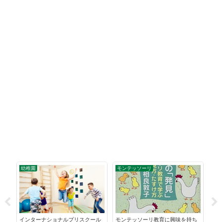
幼稚園
モンテッソーリ
モ
子ど
インターナショナルプリスクール
モンテッソーリ教育に興味を持ち
モ