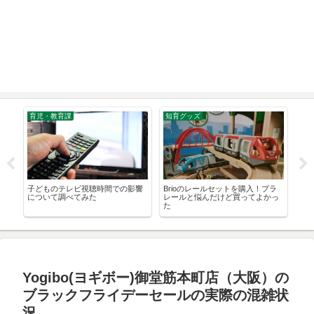
育児・教育課
知育グッズ
DIY
イ
子どものテレビ視聴時間での影響
Brioのレールセットを購入！プラ
ニ
に
について調べてみた
レールと悩んだけど買ってよかっ
DI
た
Yogibo(ヨギボー)御堂筋本町店（大阪）の
ブラックフライデーセールの実際の混雑状
況